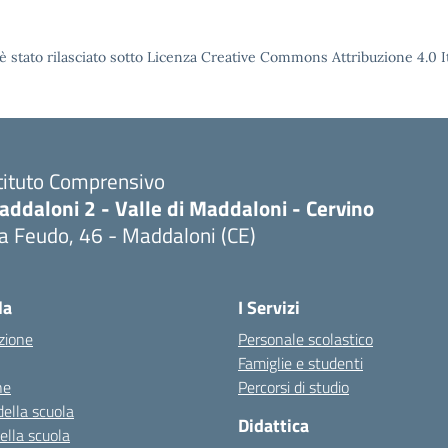
è stato rilasciato sotto Licenza Creative Commons Attribuzione 4.0 It
tituto Comprensivo
ddaloni 2 - Valle di Maddaloni - Cervino
a Feudo, 46 - Maddaloni (CE)
Visita la pagina iniziale della scuola
la
I Servizi
zione
Personale scolastico
Famiglie e studenti
ne
Percorsi di studio
della scuola
Didattica
della scuola