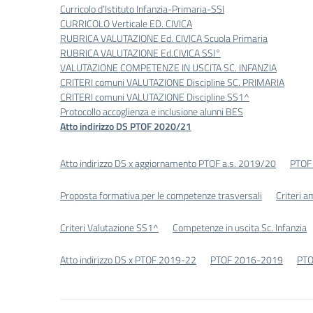
Curricolo d’Istituto Infanzia-Primaria-SSI
CURRICOLO Verticale ED. CIVICA
RUBRICA VALUTAZIONE Ed. CIVICA Scuola Primaria
RUBRICA VALUTAZIONE Ed.CIVICA SSI°
VALUTAZIONE COMPETENZE IN USCITA SC. INFANZIA
CRITERI comuni VALUTAZIONE Discipline SC. PRIMARIA
CRITERI comuni VALUTAZIONE Discipline SS1^
Protocollo accoglienza e inclusione alunni BES
Atto indirizzo DS PTOF 2020/21
Atto indirizzo DS x aggiornamento PTOF a.s. 2019/20
PTOF
Proposta formativa per le competenze trasversali
Criteri 
Criteri Valutazione SS1^
Competenze in uscita Sc. Infanzia
Atto indirizzo DS x PTOF 2019-22
PTOF 2016-2019
PT