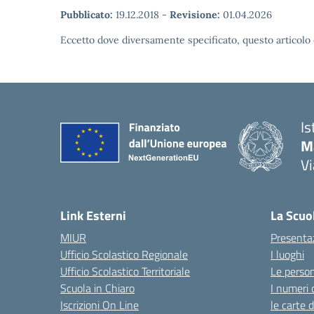
Pubblicato:
19.12.2018
-
Revisione:
01.04.2026
Eccetto dove diversamente specificato, questo articolo 
Is
Ma
Vi
— 
Link Esterni
La Scuo
MIUR
Presenta
Ufficio Scolastico Regionale
I luoghi
Ufficio Scolastico Territoriale
Le perso
Scuola in Chiaro
I numeri 
Iscrizioni On Line
le carte 