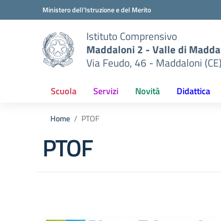
Vai ai contenuti
Vai al menu di navigazione
Vai al footer
Ministero dell'Istruzione e del Merito
Istituto Comprensivo
Maddaloni 2 - Valle di Maddal
Via Feudo, 46 - Maddaloni (CE
Scuola
Servizi
Novità
Didattica
Home
PTOF
PTOF