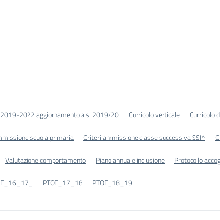
 2019-2022 aggiornamento a.s. 2019/20
Curricolo verticale
Curricolo 
ammissione scuola primaria
Criteri ammissione classe successiva SSI^
C
Valutazione comportamento
Piano annuale inclusione
Protocollo accog
OF_16_17_
PTOF_17_18
PTOF_18_19