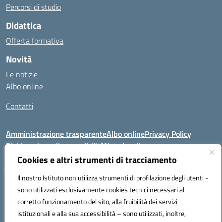
Percorsi di studio
Didattica
Offerta formativa
Novità
Le notizie
Albo online
Contatti
Amministrazione trasparente
Albo online
Privacy Policy
Dichiarazione di accessibilità
Note legali
Cookies e altri strumenti di tracciamento
Il nostro Istituto non utilizza strumenti di profilazione degli utenti -
VIA FEUDO N.46 - 81024 - Maddaloni (CE) - Tel 0823202821 - Mail:
sono utilizzati esclusivamente cookies tecnici necessari al
ceic8al005@istruzione.it - PEC: ceic8al005@pec.istruzione.it
corretto funzionamento del sito, alla fruibilità dei servizi
Codice meccanografico: CEIC8AL005 - Codice iPA:icmvm_0 - C.F.
istituzionali e alla sua accessibilità – sono utilizzati, inoltre,
80011470616 - Codice univoco fatturazione elettronica (CUF): UF7XAK