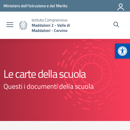
Vai ai contenuti
Vai al menu di navigazione
Vai al footer
Ministero dell'Istruzione e del Merito
Istituto Comprensivo
Maddaloni 2 - Valle di
Maddaloni - Cervino
Apr
Le carte della scuola
Questi i documenti della scuola