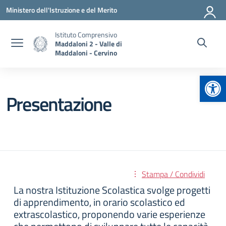
Vai ai contenuti
Vai al menu di navigazione
Vai al footer
Ministero dell'Istruzione e del Merito
Istituto Comprensivo
Maddaloni 2 - Valle di
Maddaloni - Cervino
Apr
Presentazione
Stampa / Condividi
La nostra Istituzione Scolastica svolge progetti
di apprendimento, in orario scolastico ed
extrascolastico, proponendo varie esperienze