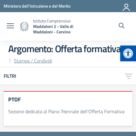
Vai ai contenuti
Vai al menu di navigazione
Vai al footer
Ministero dell'Istruzione e del Merito
Istituto Comprensivo
Maddaloni 2 - Valle di
Maddaloni - Cervino
Apr
Argomento: Offerta formativa
Stampa / Condividi
FILTRI
PTOF
Sezione dedicata al Piano Triennale dell'Offerta Formativa