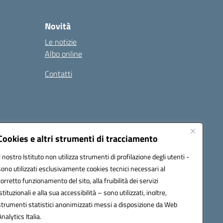
Novità
Le notizie
Albo online
Contatti
Cookies e altri strumenti di tracciamento
Il nostro Istituto non utilizza strumenti di profilazione degli utenti -
sono utilizzati esclusivamente cookies tecnici necessari al
corretto funzionamento del sito, alla fruibilità dei servizi
istituzionali e alla sua accessibilità – sono utilizzati, inoltre,
ic8al005@pec.istruzione.it
strumenti statistici anonimizzati messi a disposizione da Web
one elettronica (CUF): UF7XAK
Analytics Italia.