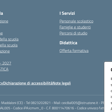
Visita la pagina iniziale della scuola
la
I Servizi
zione
Personale scolastico
Famiglie e studenti
ne
Percorsi di studio
della scuola
Didattica
della scuola
Offerta formativa
azione
- 2027
TICA
cy
Dichiarazione di accessibilità
Note legali
Maddaloni (CE) - Tel 0823202821 - Mail: ceic8al005@istruzione.it - PEC: ce
AL005 - Codice iPA:icmvm_0 - C.F. 80011470616 - Codice univoco fatturazi