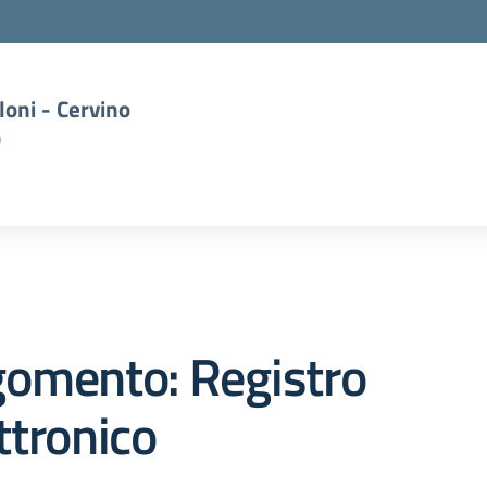
oni - Cervino
)
gomento: Registro
ttronico