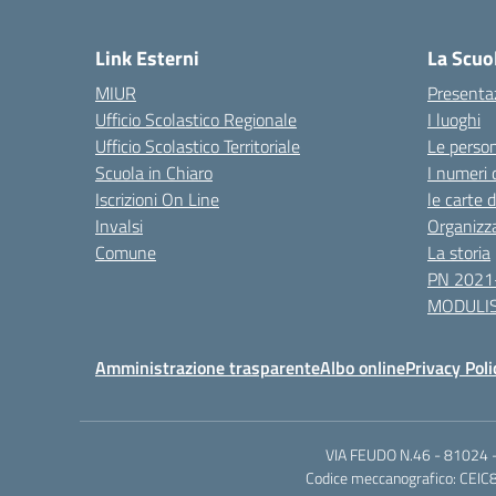
— 
Link Esterni
La Scuo
MIUR
Presenta
Ufficio Scolastico Regionale
I luoghi
Ufficio Scolastico Territoriale
Le perso
Scuola in Chiaro
I numeri 
Iscrizioni On Line
le carte 
Invalsi
Organizz
Comune
La storia
PN 2021
MODULIS
Amministrazione trasparente
Albo online
Privacy Poli
VIA FEUDO N.46 - 81024 - 
Codice meccanografico: CEIC8