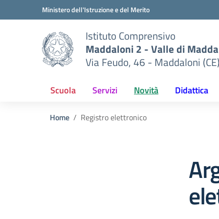
Vai ai contenuti
Vai al menu di navigazione
Vai al footer
Ministero dell'Istruzione e del Merito
Istituto Comprensivo
Maddaloni 2 - Valle di Maddal
Via Feudo, 46 - Maddaloni (CE
Scuola
Servizi
Novità
Didattica
Home
Registro elettronico
Ar
ele