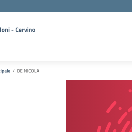
oni - Cervino
)
cipale
DE NICOLA