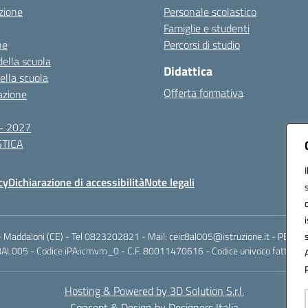
zione
Personale scolastico
Famiglie e studenti
ne
Percorsi di studio
della scuola
Didattica
della scuola
Offerta formativa
azione
- 2027
TICA
cy
Dichiarazione di accessibilità
Note legali
Maddaloni (CE) - Tel 0823202821 - Mail: ceic8al005@istruzione.it - PEC: ce
AL005 - Codice iPA:icmvm_0 - C.F. 80011470616 - Codice univoco fatturazi
Hosting & Powered by 3D Solution S.r.l.
Concept & Design by Designers Italia