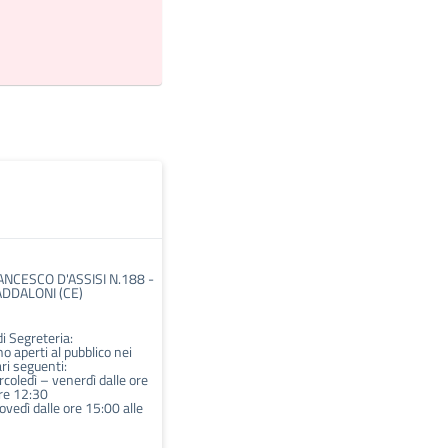
ANCESCO D'ASSISI N.188 -
DDALONI (CE)
di Segreteria:
no aperti al pubblico nei
ari seguenti:
coledì – venerdì dalle ore
ore 12:30
ovedì dalle ore 15:00 alle