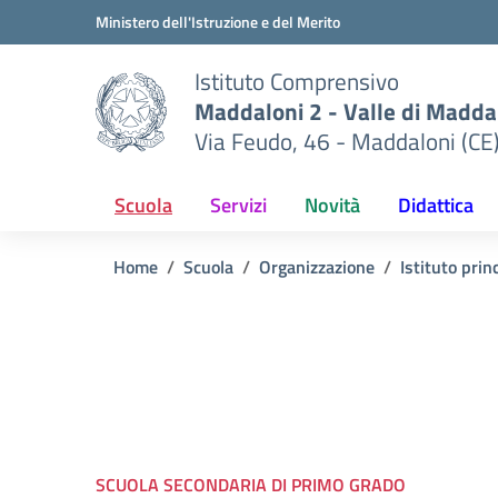
Vai ai contenuti
Vai al menu di navigazione
Vai al footer
Ministero dell'Istruzione e del Merito
Istituto Comprensivo
Maddaloni 2 - Valle di Maddal
Via Feudo, 46 - Maddaloni (CE
Scuola
Servizi
Novità
Didattica
Home
Scuola
Organizzazione
Istituto prin
SCUOLA SECONDARIA DI PRIMO GRADO