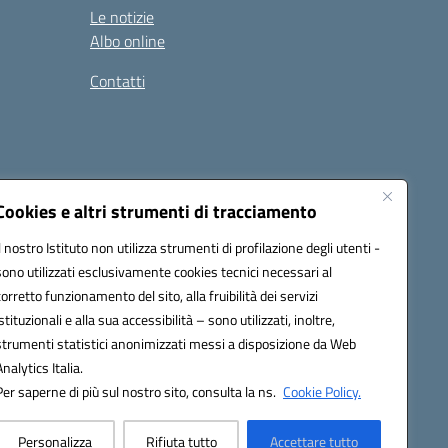
Le notizie
Albo online
Contatti
Cookies e altri strumenti di tracciamento
Il nostro Istituto non utilizza strumenti di profilazione degli utenti -
sono utilizzati esclusivamente cookies tecnici necessari al
corretto funzionamento del sito, alla fruibilità dei servizi
istituzionali e alla sua accessibilità – sono utilizzati, inoltre,
ic8al005@pec.istruzione.it
strumenti statistici anonimizzati messi a disposizione da Web
one elettronica (CUF): UF7XAK
Analytics Italia.
Per saperne di più sul nostro sito, consulta la ns.
Cookie Policy.
Personalizza
Rifiuta tutto
Accettare tutto