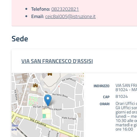
Telefono:
0823202821
Email:
ceic8al005@istruzione.it
Sede
VIA SAN FRANCESCO D'ASSISI
VIA SAN FR
INDIRIZZO
81024 - MA
81024
CAP
Orari Uffici 
ORARI
Gli Uffici so
giorni ed or
lunedì – mer
10:30 alle 
martedì e gi
ore 16:00