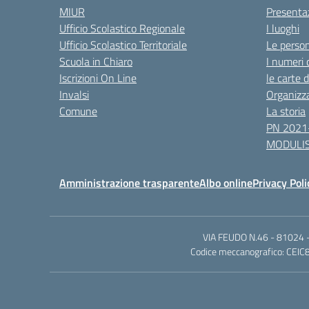
MIUR
Presenta
Ufficio Scolastico Regionale
I luoghi
Ufficio Scolastico Territoriale
Le perso
Scuola in Chiaro
I numeri 
Iscrizioni On Line
le carte 
Invalsi
Organizz
Comune
La storia
PN 2021
MODULIS
Amministrazione trasparente
Albo online
Privacy Poli
VIA FEUDO N.46 - 81024 - 
Codice meccanografico: CEIC8