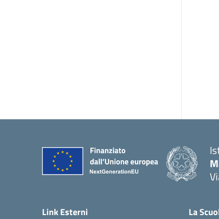
Is
Ma
Vi
— 
Link Esterni
La Scuo