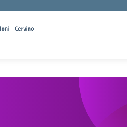
oni - Cervino
)
e