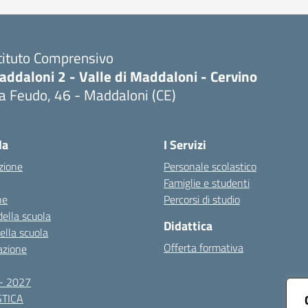
tituto Comprensivo
ddaloni 2 - Valle di Maddaloni - Cervino
a Feudo, 46 - Maddaloni (CE)
Visita la pagina iniziale della scuola
la
I Servizi
zione
Personale scolastico
Famiglie e studenti
ne
Percorsi di studio
della scuola
Didattica
della scuola
Offerta formativa
azione
- 2027
TICA