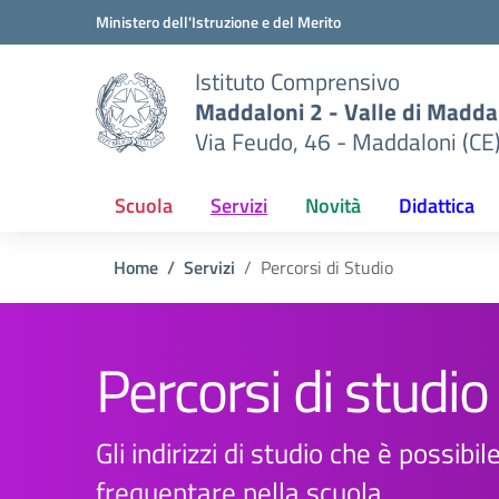
Vai ai contenuti
Vai al menu di navigazione
Vai al footer
Ministero dell'Istruzione e del Merito
Istituto Comprensivo
Maddaloni 2 - Valle di Maddal
Via Feudo, 46 - Maddaloni (CE
Scuola
Servizi
Novità
Didattica
Home
Servizi
Percorsi di Studio
Percorsi di studio
Gli indirizzi di studio che è possibil
frequentare nella scuola