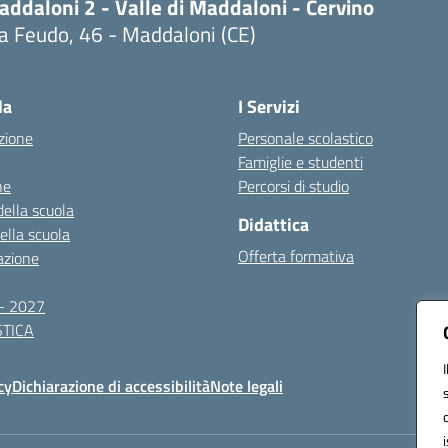
ddaloni 2 - Valle di Maddaloni - Cervino
a Feudo, 46 - Maddaloni (CE)
Visita la pagina iniziale della scuola
la
I Servizi
zione
Personale scolastico
Famiglie e studenti
ne
Percorsi di studio
della scuola
Didattica
della scuola
Offerta formativa
azione
- 2027
TICA
cy
Dichiarazione di accessibilità
Note legali