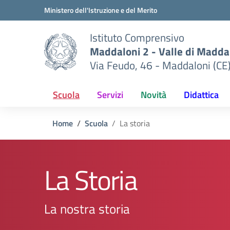
Vai ai contenuti
Vai al menu di navigazione
Vai al footer
Ministero dell'Istruzione e del Merito
Istituto Comprensivo
Maddaloni 2 - Valle di Maddal
Via Feudo, 46 - Maddaloni (CE
Scuola
Servizi
Novità
Didattica
Home
Scuola
La storia
La Storia
La nostra storia