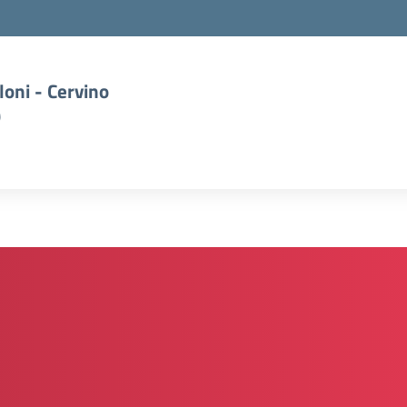
oni - Cervino
)