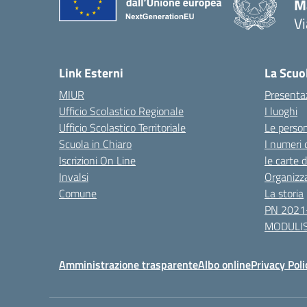
Ma
Vi
— 
Link Esterni
La Scuo
MIUR
Presenta
Ufficio Scolastico Regionale
I luoghi
Ufficio Scolastico Territoriale
Le perso
Scuola in Chiaro
I numeri 
Iscrizioni On Line
le carte 
Invalsi
Organizz
Comune
La storia
PN 2021
MODULIS
Amministrazione trasparente
Albo online
Privacy Poli