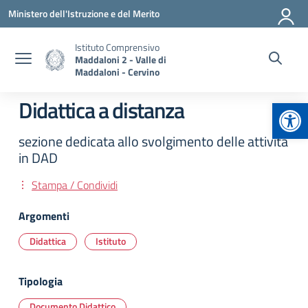
Vai ai contenuti
Vai al menu di navigazione
Vai al footer
Ministero dell'Istruzione e del Merito
Istituto Comprensivo
Maddaloni 2 - Valle di
Maddaloni - Cervino
Apr
Didattica a distanza
sezione dedicata allo svolgimento delle attività
in DAD
Stampa / Condividi
Argomenti
Didattica
Istituto
Tipologia
Documento Didattico