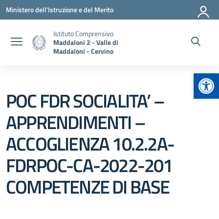
Vai ai contenuti
Vai al menu di navigazione
Vai al footer
Ministero dell'Istruzione e del Merito
Istituto Comprensivo
Maddaloni 2 - Valle di
Maddaloni - Cervino
Apr
POC FDR SOCIALITA’ –
APPRENDIMENTI –
ACCOGLIENZA 10.2.2A-
FDRPOC-CA-2022-201
COMPETENZE DI BASE