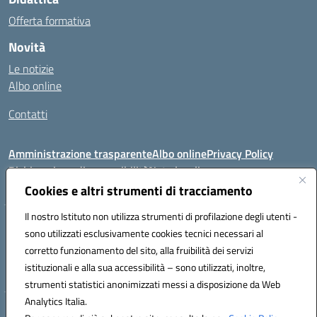
Offerta formativa
Novità
Le notizie
Albo online
Contatti
Amministrazione trasparente
Albo online
Privacy Policy
Dichiarazione di accessibilità
Note legali
Cookies e altri strumenti di tracciamento
Il nostro Istituto non utilizza strumenti di profilazione degli utenti -
VIA FEUDO N.46 - 81024 - Maddaloni (CE) - Tel 0823202821 - Mail:
sono utilizzati esclusivamente cookies tecnici necessari al
ceic8al005@istruzione.it - PEC: ceic8al005@pec.istruzione.it
corretto funzionamento del sito, alla fruibilità dei servizi
Codice meccanografico: CEIC8AL005 - Codice iPA:icmvm_0 - C.F.
istituzionali e alla sua accessibilità – sono utilizzati, inoltre,
80011470616 - Codice univoco fatturazione elettronica (CUF): UF7XAK
strumenti statistici anonimizzati messi a disposizione da Web
Analytics Italia.
Hosting & Powered by 3D Solution S.r.l.