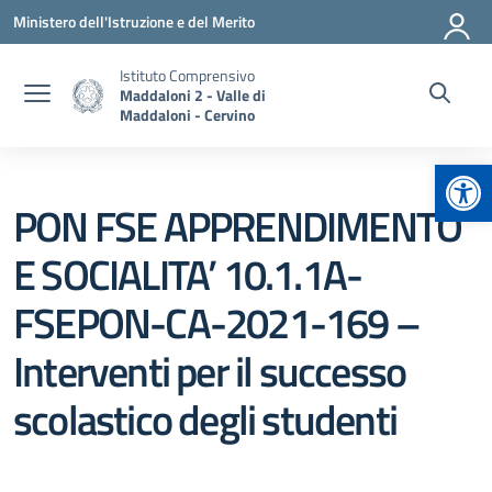
Vai ai contenuti
Vai al menu di navigazione
Vai al footer
Ministero dell'Istruzione e del Merito
Istituto Comprensivo
Maddaloni 2 - Valle di
Maddaloni - Cervino
Apr
PON FSE APPRENDIMENTO
E SOCIALITA’ 10.1.1A-
FSEPON-CA-2021-169 –
Interventi per il successo
scolastico degli studenti