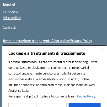
Novità
Le notizie
Albo online
Contatti
Amministrazione trasparente
Albo online
Privacy Policy
Dichiarazione di accessibilità
Note legali
Cookies e altri strumenti di tracciamento
Il nostro Istituto non utilizza strumenti di profilazione degli utenti -
VIA FEUDO N.46 - 81024 - Maddaloni (CE) - Tel 0823202821 - Mail:
sono utilizzati esclusivamente cookies tecnici necessari al
ceic8al005@istruzione.it - PEC: ceic8al005@pec.istruzione.it
corretto funzionamento del sito, alla fruibilità dei servizi
Codice meccanografico: CEIC8AL005 - Codice iPA:icmvm_0 - C.F.
istituzionali e alla sua accessibilità – sono utilizzati, inoltre,
80011470616 - Codice univoco fatturazione elettronica (CUF): UF7XAK
strumenti statistici anonimizzati messi a disposizione da Web
Analytics Italia.
Hosting & Powered by 3D Solution S.r.l.
Per saperne di più sul nostro sito, consulta la ns.
Cookie Policy.
Concept & Design by Designers Italia