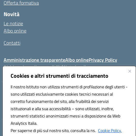
Offerta formativa
Novità
Le notizie
Albo online
Contatti
Amministrazione trasparente
Albo online
Privacy Policy
Dichiarazione di accessibilità
Note legali
Cookies e altri strumenti di tracciamento
Il nostro Istituto non utilizza strumenti di profilazione degli utenti -
VIA FEUDO N.46 - 81024 - Maddaloni (CE) - Tel 0823202821 - Mail:
sono utilizzati esclusivamente cookies tecnici necessari al
ceic8al005@istruzione.it - PEC: ceic8al005@pec.istruzione.it
corretto funzionamento del sito, alla fruibilità dei servizi
Codice meccanografico: CEIC8AL005 - Codice iPA:icmvm_0 - C.F.
istituzionali e alla sua accessibilità – sono utilizzati, inoltre,
80011470616 - Codice univoco fatturazione elettronica (CUF): UF7XAK
strumenti statistici anonimizzati messi a disposizione da Web
Analytics Italia.
Hosting & Powered by 3D Solution S.r.l.
Per saperne di più sul nostro sito, consulta la ns.
Cookie Policy.
Concept & Design by Designers Italia