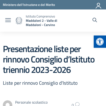
Vai ai contenuti
Vai al menu di navigazione
Vai al footer
Ministero dell'Istruzione e del Merito
Istituto Comprensivo
Maddaloni 2 - Valle di
Maddaloni - Cervino
Apr
Presentazione liste per
rinnovo Consiglio d’Istituto
triennio 2023-2026
Liste per rinnovo Consiglio d'Istituto
Personale scolastico
0