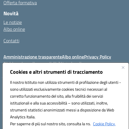
Offerta formativa
Novità
Le notizie
Albo online
Contatti
Amministrazione trasparente
Albo online
Privacy Policy
Dichiarazione di accessibilità
Note legali
Cookies e altri strumenti di tracciamento
Il nostro Istituto non utilizza strumenti di profilazione degli utenti -
VIA FEUDO N.46 - 81024 - Maddaloni (CE) - Tel 0823202821 - Mail:
sono utilizzati esclusivamente cookies tecnici necessari al
ceic8al005@istruzione.it - PEC: ceic8al005@pec.istruzione.it
corretto funzionamento del sito, alla fruibilità dei servizi
Codice meccanografico: CEIC8AL005 - Codice iPA:icmvm_0 - C.F.
istituzionali e alla sua accessibilità – sono utilizzati, inoltre,
80011470616 - Codice univoco fatturazione elettronica (CUF): UF7XAK
strumenti statistici anonimizzati messi a disposizione da Web
Analytics Italia.
Hosting & Powered by 3D Solution S.r.l.
Per saperne di più sul nostro sito, consulta la ns.
Cookie Policy.
Concept & Design by Designers Italia