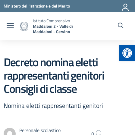
Vai ai contenuti
Vai al menu di navigazione
Vai al footer
Ministero dell'Istruzione e del Merito
Istituto Comprensivo
Maddaloni 2 - Valle di
Maddaloni - Cervino
Apr
Decreto nomina eletti
rappresentanti genitori
Consigli di classe
Nomina eletti rappresentanti genitori
Personale scolastico
0