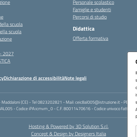
zione
Personale scolastico
Famiglie e studenti
ne
Percorsi di studio
della scuola
Didattica
della scuola
Offerta formativa
azione
- 2027
TICA
cy
Dichiarazione di accessibilità
Note legali
Maddaloni (CE) - Tel 0823202821 - Mail: ceic8al005@istruzione.it - PEC: ce
AL005 - Codice iPA:icmvm_0 - C.F. 80011470616 - Codice univoco fatturazi
Hosting & Powered by 3D Solution S.r.l.
Concept & Design by Designers Italia