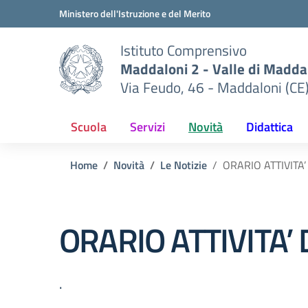
Vai ai contenuti
Vai al menu di navigazione
Vai al footer
Ministero dell'Istruzione e del Merito
Istituto Comprensivo
Maddaloni 2 - Valle di Maddal
Via Feudo, 46 - Maddaloni (CE
Scuola
Servizi
Novità
Didattica
Home
Novità
Le Notizie
ORARIO ATTIVITA’
ORARIO ATTIVITA’ 
.