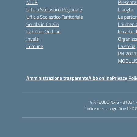
MIUR
Presenta
Ufficio Scolastico Regionale
I luoghi
Ufficio Scolastico Territoriale
Le perso
Scuola in Chiaro
I numeri 
Iscrizioni On Line
le carte 
Invalsi
Organizz
Comune
La storia
PN 2021
MODULIS
Amministrazione trasparente
Albo online
Privacy Poli
VIA FEUDO N.46 - 81024 - 
Codice meccanografico: CEIC8