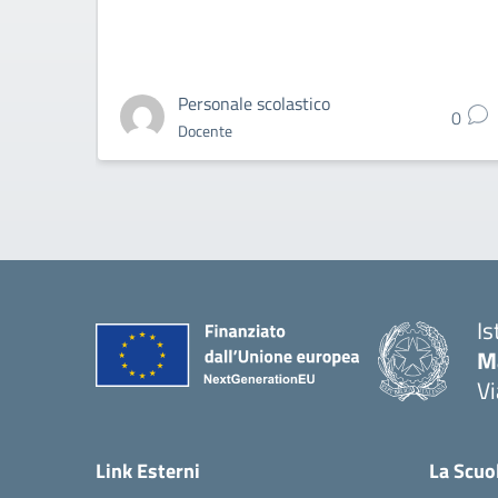
Personale scolastico
0
Docente
Is
Ma
Vi
— 
Link Esterni
La Scuo