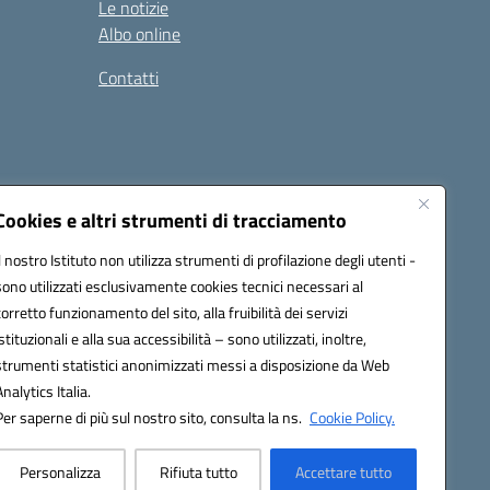
Le notizie
Albo online
Contatti
Cookies e altri strumenti di tracciamento
Il nostro Istituto non utilizza strumenti di profilazione degli utenti -
sono utilizzati esclusivamente cookies tecnici necessari al
corretto funzionamento del sito, alla fruibilità dei servizi
istituzionali e alla sua accessibilità – sono utilizzati, inoltre,
ic8al005@pec.istruzione.it
strumenti statistici anonimizzati messi a disposizione da Web
one elettronica (CUF): UF7XAK
Analytics Italia.
Per saperne di più sul nostro sito, consulta la ns.
Cookie Policy.
Personalizza
Rifiuta tutto
Accettare tutto