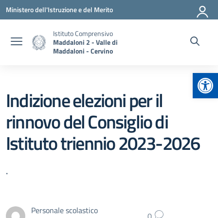
Vai ai contenuti
Vai al menu di navigazione
Vai al footer
Ministero dell'Istruzione e del Merito
Istituto Comprensivo
Maddaloni 2 - Valle di
Maddaloni - Cervino
Apr
Indizione elezioni per il
rinnovo del Consiglio di
Istituto triennio 2023-2026
.
Personale scolastico
0