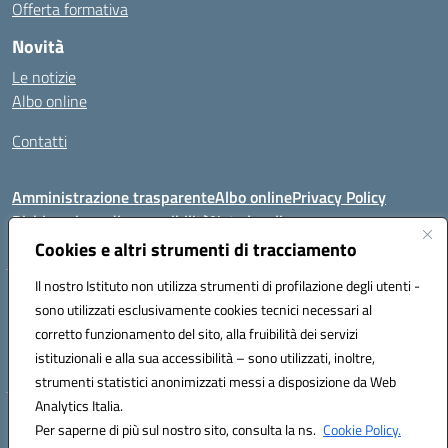
Offerta formativa
Novità
Le notizie
Albo online
Contatti
Amministrazione trasparente
Albo online
Privacy Policy
Dichiarazione di accessibilità
Note legali
Cookies e altri strumenti di tracciamento
Il nostro Istituto non utilizza strumenti di profilazione degli utenti -
VIA FEUDO N.46 - 81024 - Maddaloni (CE) - Tel 0823202821 - Mail:
sono utilizzati esclusivamente cookies tecnici necessari al
ceic8al005@istruzione.it - PEC: ceic8al005@pec.istruzione.it
corretto funzionamento del sito, alla fruibilità dei servizi
Codice meccanografico: CEIC8AL005 - Codice iPA:icmvm_0 - C.F.
istituzionali e alla sua accessibilità – sono utilizzati, inoltre,
80011470616 - Codice univoco fatturazione elettronica (CUF): UF7XAK
strumenti statistici anonimizzati messi a disposizione da Web
Analytics Italia.
Hosting & Powered by 3D Solution S.r.l.
Per saperne di più sul nostro sito, consulta la ns.
Cookie Policy.
Concept & Design by Designers Italia