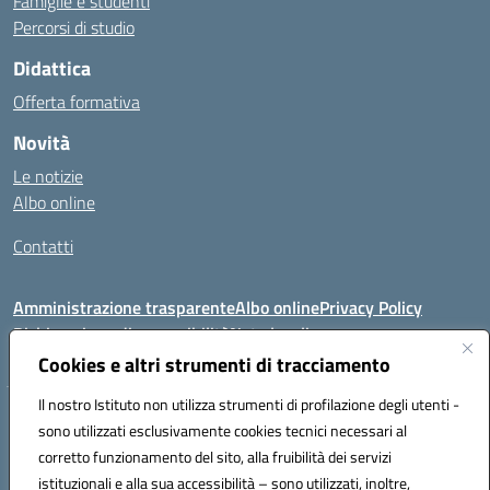
Famiglie e studenti
Percorsi di studio
Didattica
Offerta formativa
Novità
Le notizie
Albo online
Contatti
Amministrazione trasparente
Albo online
Privacy Policy
Dichiarazione di accessibilità
Note legali
Cookies e altri strumenti di tracciamento
Il nostro Istituto non utilizza strumenti di profilazione degli utenti -
VIA FEUDO N.46 - 81024 - Maddaloni (CE) - Tel 0823202821 - Mail:
sono utilizzati esclusivamente cookies tecnici necessari al
ceic8al005@istruzione.it - PEC: ceic8al005@pec.istruzione.it
corretto funzionamento del sito, alla fruibilità dei servizi
Codice meccanografico: CEIC8AL005 - Codice iPA:icmvm_0 - C.F.
istituzionali e alla sua accessibilità – sono utilizzati, inoltre,
80011470616 - Codice univoco fatturazione elettronica (CUF): UF7XAK