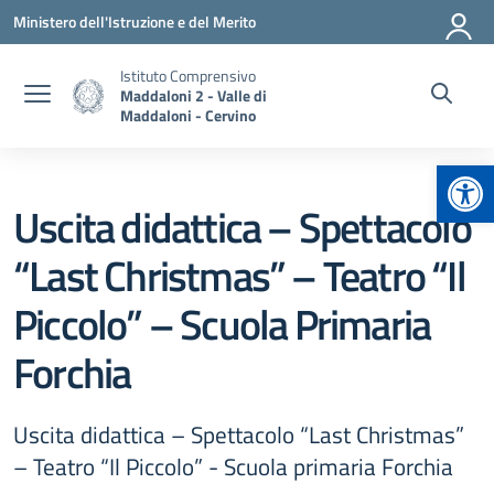
Vai ai contenuti
Vai al menu di navigazione
Vai al footer
Ministero dell'Istruzione e del Merito
Istituto Comprensivo
Maddaloni 2 - Valle di
Maddaloni - Cervino
Apr
Uscita didattica – Spettacolo
“Last Christmas” – Teatro “Il
Piccolo” – Scuola Primaria
Forchia
Uscita didattica – Spettacolo “Last Christmas”
– Teatro “Il Piccolo” - Scuola primaria Forchia