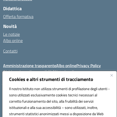
Didattica
Offerta formativa
Novità
Le notizie
Albo online
Contatti
Amministrazione trasparente
Albo online
Privacy Policy
Dichiarazione di accessibilità
Note legali
Cookies e altri strumenti di tracciamento
Il nostro Istituto non utilizza strumenti di profilazione degli utenti -
VIA FEUDO N.46 - 81024 - Maddaloni (CE) - Tel 0823202821 - Mail:
sono utilizzati esclusivamente cookies tecnici necessari al
ceic8al005@istruzione.it - PEC: ceic8al005@pec.istruzione.it
corretto funzionamento del sito, alla fruibilità dei servizi
Codice meccanografico: CEIC8AL005 - Codice iPA:icmvm_0 - C.F.
istituzionali e alla sua accessibilità – sono utilizzati, inoltre,
80011470616 - Codice univoco fatturazione elettronica (CUF): UF7XAK
strumenti statistici anonimizzati messi a disposizione da Web