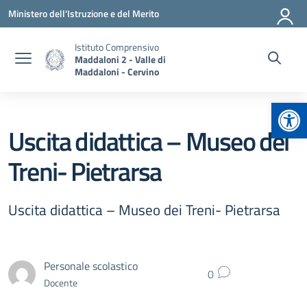
Vai ai contenuti
Vai al menu di navigazione
Vai al footer
Ministero dell'Istruzione e del Merito
Istituto Comprensivo
Maddaloni 2 - Valle di
Maddaloni - Cervino
Apr
Uscita didattica – Museo dei
Treni- Pietrarsa
Uscita didattica – Museo dei Treni- Pietrarsa
Personale scolastico
0
Docente