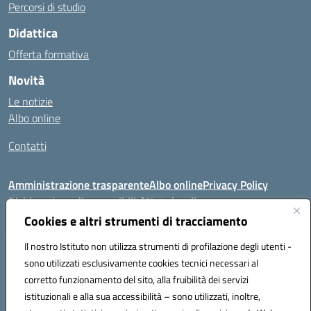
Percorsi di studio
Didattica
Offerta formativa
Novità
Le notizie
Albo online
Contatti
Amministrazione trasparente
Albo online
Privacy Policy
Dichiarazione di accessibilità
Note legali
Cookies e altri strumenti di tracciamento
Il nostro Istituto non utilizza strumenti di profilazione degli utenti -
VIA FEUDO N.46 - 81024 - Maddaloni (CE) - Tel 0823202821 - Mail:
sono utilizzati esclusivamente cookies tecnici necessari al
ceic8al005@istruzione.it - PEC: ceic8al005@pec.istruzione.it
corretto funzionamento del sito, alla fruibilità dei servizi
Codice meccanografico: CEIC8AL005 - Codice iPA:icmvm_0 - C.F.
istituzionali e alla sua accessibilità – sono utilizzati, inoltre,
80011470616 - Codice univoco fatturazione elettronica (CUF): UF7XAK