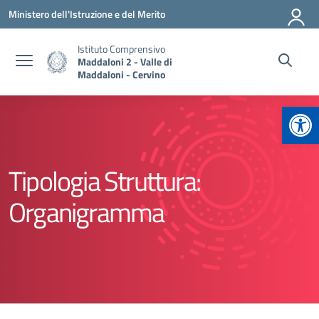
Vai ai contenuti
Vai al menu di navigazione
Vai al footer
Ministero dell'Istruzione e del Merito
Istituto Comprensivo
Maddaloni 2 - Valle di
Maddaloni - Cervino
Apr
Tipologia Struttura:
Organigramma