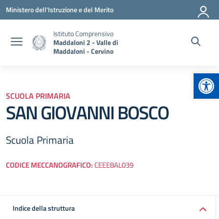
Vai ai contenuti
Vai al menu di navigazione
Vai al footer
Ministero dell'Istruzione e del Merito
Istituto Comprensivo
Maddaloni 2 - Valle di
Maddaloni - Cervino
Apr
SCUOLA PRIMARIA
SAN GIOVANNI BOSCO
Scuola Primaria
CODICE MECCANOGRAFICO:
CEEE8AL039
Indice della struttura