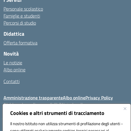
Personale scolastico
Famiglie e studenti
Percorsi di studio
Didattica
Offerta formativa
Novità
Le notizie
Albo online
Contatti
Amministrazione trasparente
Albo online
Privacy Policy
Dichiarazione di accessibilità
Note legali
Cookies e altri strumenti di tracciamento
Il nostro Istituto non utilizza strumenti di profilazione degli utenti -
VIA FEUDO N.46 - 81024 - Maddaloni (CE) - Tel 0823202821 - Mail:
sono utilizzati esclusivamente cookies tecnici necessari al