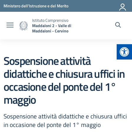
Vai ai contenuti
Vai al menu di navigazione
Vai al footer
Ministero dell'Istruzione e del Merito
Istituto Comprensivo
Maddaloni 2 - Valle di
Maddaloni - Cervino
Apr
Sospensione attività
didattiche e chiusura uffici in
occasione del ponte del 1°
maggio
Sospensione attività didattiche e chiusura uffici
in occasione del ponte del 1° maggio