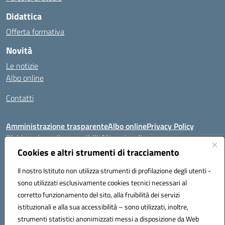
Didattica
Offerta formativa
Novità
Le notizie
Albo online
Contatti
Amministrazione trasparente
Albo online
Privacy Policy
Dichiarazione di accessibilità
Note legali
Cookies e altri strumenti di tracciamento
Il nostro Istituto non utilizza strumenti di profilazione degli utenti -
VIA FEUDO N.46 - 81024 - Maddaloni (CE) - Tel 0823202821 - Mail:
sono utilizzati esclusivamente cookies tecnici necessari al
ceic8al005@istruzione.it - PEC: ceic8al005@pec.istruzione.it
corretto funzionamento del sito, alla fruibilità dei servizi
Codice meccanografico: CEIC8AL005 - Codice iPA:icmvm_0 - C.F.
istituzionali e alla sua accessibilità – sono utilizzati, inoltre,
80011470616 - Codice univoco fatturazione elettronica (CUF): UF7XAK
strumenti statistici anonimizzati messi a disposizione da Web