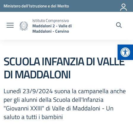
Vai ai contenuti
Vai al menu di navigazione
Vai al footer
Ministero dell'Istruzione e del Merito
Istituto Comprensivo
Maddaloni 2 - Valle di
Maddaloni - Cervino
Apr
SCUOLA INFANZIA DI VALLE
DI MADDALONI
Lunedì 23/9/2024 suona la campanella anche
per gli alunni della Scuola dell'Infanzia
"Giovanni XXIII" di Valle di Maddaloni - Un
saluto a tutti i bambini