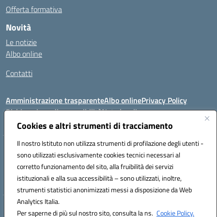
Offerta formativa
Novità
Le notizie
Albo online
Contatti
Amministrazione trasparente
Albo online
Privacy Policy
Dichiarazione di accessibilità
Note legali
Cookies e altri strumenti di tracciamento
Il nostro Istituto non utilizza strumenti di profilazione degli utenti -
VIA FEUDO N.46 - 81024 - Maddaloni (CE) - Tel 0823202821 - Mail:
sono utilizzati esclusivamente cookies tecnici necessari al
ceic8al005@istruzione.it - PEC: ceic8al005@pec.istruzione.it
corretto funzionamento del sito, alla fruibilità dei servizi
Codice meccanografico: CEIC8AL005 - Codice iPA:icmvm_0 - C.F.
istituzionali e alla sua accessibilità – sono utilizzati, inoltre,
80011470616 - Codice univoco fatturazione elettronica (CUF): UF7XAK
strumenti statistici anonimizzati messi a disposizione da Web
Analytics Italia.
Hosting & Powered by 3D Solution S.r.l.
Per saperne di più sul nostro sito, consulta la ns.
Cookie Policy.