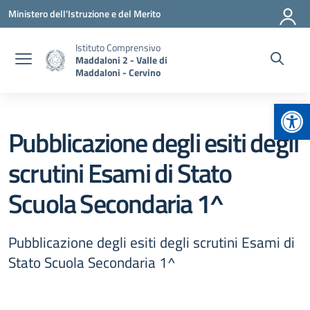
Vai ai contenuti
Vai al menu di navigazione
Vai al footer
Ministero dell'Istruzione e del Merito
Istituto Comprensivo
Maddaloni 2 - Valle di
Maddaloni - Cervino
Apr
Pubblicazione degli esiti degli
scrutini Esami di Stato
Scuola Secondaria 1^
Pubblicazione degli esiti degli scrutini Esami di
Stato Scuola Secondaria 1^