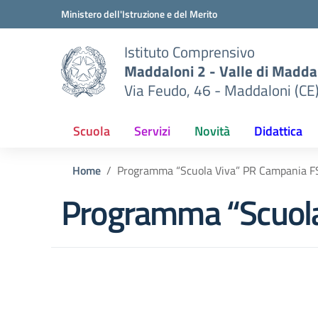
Vai ai contenuti
Vai al menu di navigazione
Vai al footer
Ministero dell'Istruzione e del Merito
Istituto Comprensivo
Maddaloni 2 - Valle di Maddal
Via Feudo, 46 - Maddaloni (CE
Scuola
Servizi
Novità
Didattica
Home
Programma “Scuola Viva” PR Campania 
Programma “Scuol