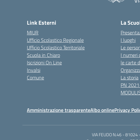
— 
Link Esterni
La Scuo
MIUR
Presenta
Ufficio Scolastico Regionale
I luoghi
Ufficio Scolastico Territoriale
Le perso
Scuola in Chiaro
I numeri 
Iscrizioni On Line
le carte 
Invalsi
Organizz
Comune
La storia
PN 2021
MODULIS
Amministrazione trasparente
Albo online
Privacy Poli
VIA FEUDO N.46 - 81024 - 