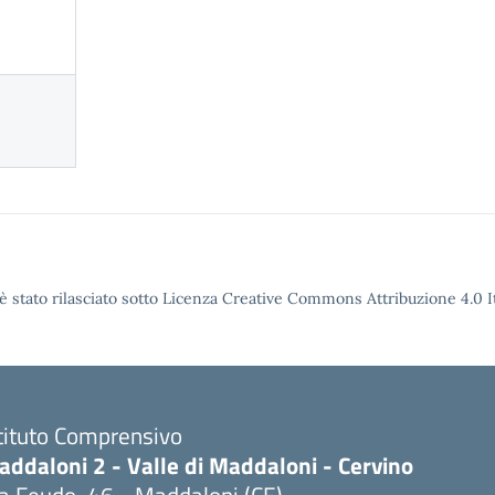
è stato rilasciato sotto Licenza Creative Commons Attribuzione 4.0 It
tituto Comprensivo
ddaloni 2 - Valle di Maddaloni - Cervino
a Feudo, 46 - Maddaloni (CE)