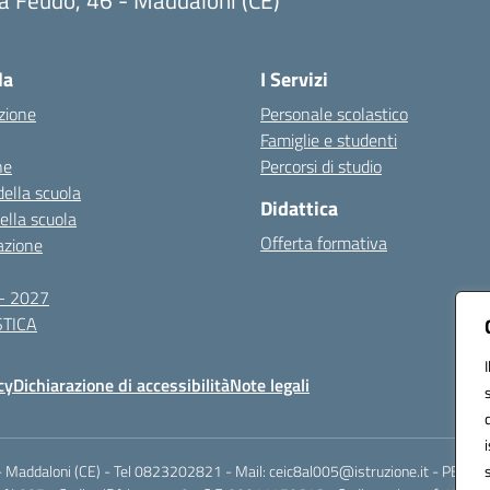
Visita la pagina iniziale della scuola
la
I Servizi
zione
Personale scolastico
Famiglie e studenti
ne
Percorsi di studio
della scuola
Didattica
della scuola
Offerta formativa
azione
- 2027
TICA
cy
Dichiarazione di accessibilità
Note legali
Maddaloni (CE) - Tel 0823202821 - Mail: ceic8al005@istruzione.it - PEC: ce