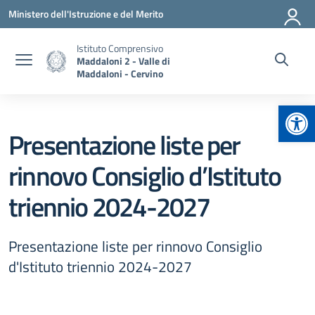
Vai ai contenuti
Vai al menu di navigazione
Vai al footer
Ministero dell'Istruzione e del Merito
Istituto Comprensivo
Maddaloni 2 - Valle di
Maddaloni - Cervino
Apr
Presentazione liste per
rinnovo Consiglio d’Istituto
triennio 2024-2027
Presentazione liste per rinnovo Consiglio
d'Istituto triennio 2024-2027