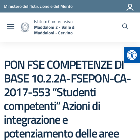
Vai ai contenuti
Vai al menu di navigazione
Vai al footer
Ministero dell'Istruzione e del Merito
Istituto Comprensivo
Maddaloni 2 - Valle di
Maddaloni - Cervino
Apr
PON FSE COMPETENZE DI
BASE 10.2.2A-FSEPON-CA-
2017-553 “Studenti
competenti” Azioni di
integrazione e
potenziamento delle aree