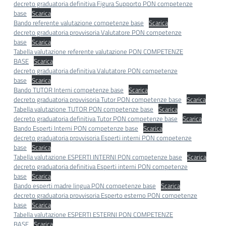
decreto graduatoria definitiva Figura Supporto PON competenze
base
Scarica
Bando referente valutazione competenze base
Scarica
decreto graduatoria provvisoria Valutatore PON competenze
base
Scarica
Tabella valutazione referente valutazione PON COMPETENZE
BASE
Scarica
decreto graduatoria definitiva Valutatore PON competenze
base
Scarica
Bando TUTOR Interni competenze base
Scarica
decreto graduatoria provvisoria Tutor PON competenze base
Scarica
Tabella valutazione TUTOR PON competenze base
Scarica
decreto graduatoria definitiva Tutor PON competenze base
Scarica
Bando Esperti Interni PON competenze base
Scarica
decreto graduatoria provvisoria Esperti interni PON competenze
base
Scarica
Tabella valutazione ESPERTI INTERNI PON competenze base
Scarica
decreto graduatoria definitiva Esperti interni PON competenze
base
Scarica
Bando esperti madre lingua PON competenze base
Scarica
decreto graduatoria provvisoria Esperto esterno PON competenze
base
Scarica
Tabella valutazione ESPERTI ESTERNI PON COMPETENZE
BASE
Scarica