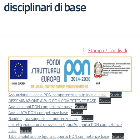
disciplinari di base
Stampa / Condividi
Assunzione bilancio PON competenze disciplinari di base
Scarica
DISSEMINAZIONE AVVIO PON COMPETENZE BASE
Scarica
Avviso alunni PON competenze base
Scarica
Avviso ATA PON competenze base
Scarica
Bando figura supporto competenze base
Scarica
decreto graduatoria provvisoria Figura Supporto PON competenze
base
Scarica
Tabella valutazione figura supporto PON competenze base
Scarica