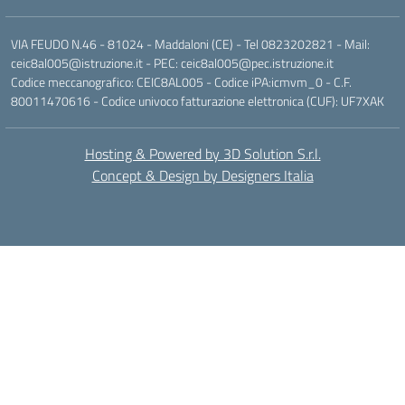
VIA FEUDO N.46 - 81024 - Maddaloni (CE) - Tel 0823202821 - Mail:
ceic8al005@istruzione.it - PEC: ceic8al005@pec.istruzione.it
Codice meccanografico: CEIC8AL005 - Codice iPA:icmvm_0 - C.F.
80011470616 - Codice univoco fatturazione elettronica (CUF): UF7XAK
Hosting & Powered by 3D Solution S.r.l.
Concept & Design by Designers Italia