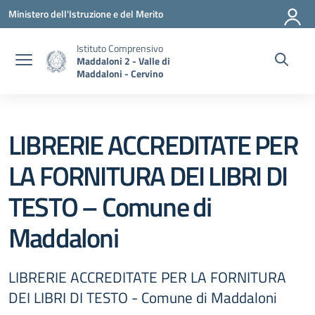
Vai ai contenuti
Vai al menu di navigazione
Vai al footer
Ministero dell'Istruzione e del Merito
Istituto Comprensivo
Maddaloni 2 - Valle di
Maddaloni - Cervino
LIBRERIE ACCREDITATE PER
LA FORNITURA DEI LIBRI DI
TESTO – Comune di
Maddaloni
LIBRERIE ACCREDITATE PER LA FORNITURA
DEI LIBRI DI TESTO - Comune di Maddaloni