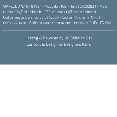
VIA FEUDO N.46 - 81024 - Maddaloni (CE) - Tel 0823202821 - Mail:
ceic8al005@istruzione.it - PEC: ceic8al005@pec.istruzione.it
Codice meccanografico: CEIC8AL005 - Codice iPA:icmvm_0 - C.F.
80011470616 - Codice univoco fatturazione elettronica (CUF): UF7XAK
Hosting & Powered by 3D Solution S.r.l.
Concept & Design by Designers Italia