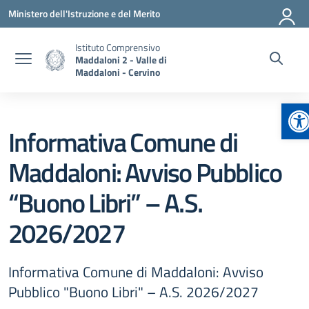
Vai ai contenuti
Vai al menu di navigazione
Vai al footer
Ministero dell'Istruzione e del Merito
Istituto Comprensivo
Maddaloni 2 - Valle di
Maddaloni - Cervino
Ap
Informativa Comune di
Maddaloni: Avviso Pubblico
“Buono Libri” – A.S.
2026/2027
Informativa Comune di Maddaloni: Avviso
Pubblico "Buono Libri" – A.S. 2026/2027