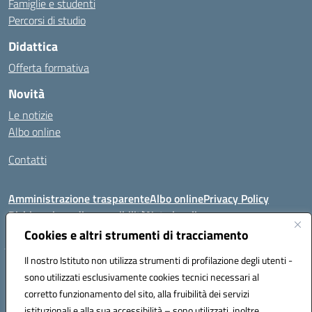
Famiglie e studenti
Percorsi di studio
Didattica
Offerta formativa
Novità
Le notizie
Albo online
Contatti
Amministrazione trasparente
Albo online
Privacy Policy
Dichiarazione di accessibilità
Note legali
Cookies e altri strumenti di tracciamento
Il nostro Istituto non utilizza strumenti di profilazione degli utenti -
VIA FEUDO N.46 - 81024 - Maddaloni (CE) - Tel 0823202821 - Mail:
sono utilizzati esclusivamente cookies tecnici necessari al
ceic8al005@istruzione.it - PEC: ceic8al005@pec.istruzione.it
corretto funzionamento del sito, alla fruibilità dei servizi
Codice meccanografico: CEIC8AL005 - Codice iPA:icmvm_0 - C.F.
istituzionali e alla sua accessibilità – sono utilizzati, inoltre,