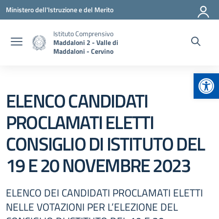
Vai ai contenuti
Vai al menu di navigazione
Vai al footer
Ministero dell'Istruzione e del Merito
Istituto Comprensivo
Maddaloni 2 - Valle di
Maddaloni - Cervino
Apr
ELENCO CANDIDATI
PROCLAMATI ELETTI
CONSIGLIO DI ISTITUTO DEL
19 E 20 NOVEMBRE 2023
ELENCO DEI CANDIDATI PROCLAMATI ELETTI
NELLE VOTAZIONI PER L’ELEZIONE DEL