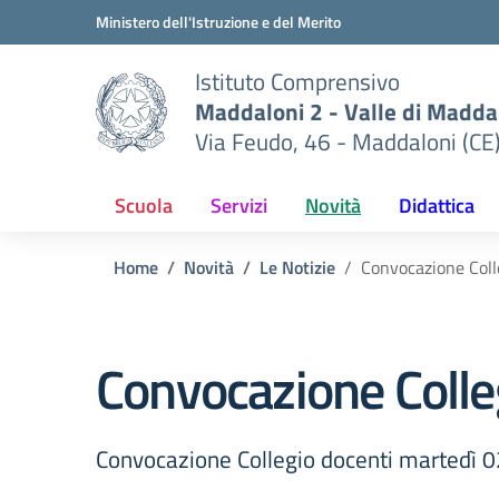
Vai ai contenuti
Vai al menu di navigazione
Vai al footer
Ministero dell'Istruzione e del Merito
Istituto Comprensivo
Maddaloni 2 - Valle di Maddal
Via Feudo, 46 - Maddaloni (CE
Scuola
Servizi
Novità
Didattica
Home
Novità
Le Notizie
Convocazione Coll
Convocazione Colle
Convocazione Collegio docenti martedì