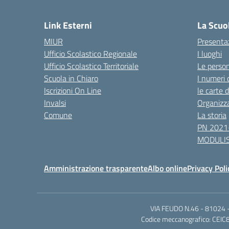
— 
Link Esterni
La Scuo
MIUR
Presenta
Ufficio Scolastico Regionale
I luoghi
Ufficio Scolastico Territoriale
Le perso
Scuola in Chiaro
I numeri 
Iscrizioni On Line
le carte 
Invalsi
Organizz
Comune
La storia
PN 2021
MODULIS
Amministrazione trasparente
Albo online
Privacy Poli
VIA FEUDO N.46 - 81024 - 
Codice meccanografico: CEIC8