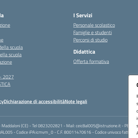
Visita la pagina iniziale della scuola
la
I Servizi
zione
Personale scolastico
Famiglie e studenti
ne
Percorsi di studio
della scuola
Didattica
della scuola
Offerta formativa
azione
- 2027
TICA
cy
Dichiarazione di accessibilità
Note legali
Maddaloni (CE) - Tel 0823202821 - Mail: ceic8al005@istruzione.it - PEC: ce
AL005 - Codice iPA:icmvm_0 - C.F. 80011470616 - Codice univoco fatturazi