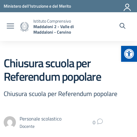
Vai ai contenuti
Vai al menu di navigazione
Vai al footer
Ministero dell'Istruzione e del Merito
Istituto Comprensivo
Maddaloni 2 - Valle di
Maddaloni - Cervino
Apr
Chiusura scuola per
Referendum popolare
Chiusura scuola per Referendum popolare
Personale scolastico
0
Docente