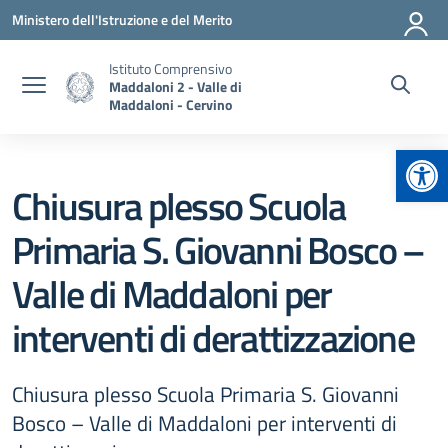
Vai ai contenuti
Vai al menu di navigazione
Vai al footer
Ministero dell'Istruzione e del Merito
Istituto Comprensivo
Maddaloni 2 - Valle di
Maddaloni - Cervino
Apr
Chiusura plesso Scuola
Primaria S. Giovanni Bosco –
Valle di Maddaloni per
interventi di derattizzazione
Chiusura plesso Scuola Primaria S. Giovanni
Bosco – Valle di Maddaloni per interventi di