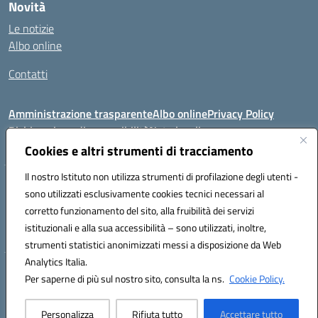
Novità
Le notizie
Albo online
Contatti
Amministrazione trasparente
Albo online
Privacy Policy
Dichiarazione di accessibilità
Note legali
Cookies e altri strumenti di tracciamento
Il nostro Istituto non utilizza strumenti di profilazione degli utenti -
VIA FEUDO N.46 - 81024 - Maddaloni (CE) - Tel 0823202821 - Mail:
sono utilizzati esclusivamente cookies tecnici necessari al
ceic8al005@istruzione.it - PEC: ceic8al005@pec.istruzione.it
corretto funzionamento del sito, alla fruibilità dei servizi
Codice meccanografico: CEIC8AL005 - Codice iPA:icmvm_0 - C.F.
istituzionali e alla sua accessibilità – sono utilizzati, inoltre,
80011470616 - Codice univoco fatturazione elettronica (CUF): UF7XAK
strumenti statistici anonimizzati messi a disposizione da Web
Analytics Italia.
Hosting & Powered by 3D Solution S.r.l.
Per saperne di più sul nostro sito, consulta la ns.
Cookie Policy.
Concept & Design by Designers Italia
Personalizza
Rifiuta tutto
Accettare tutto