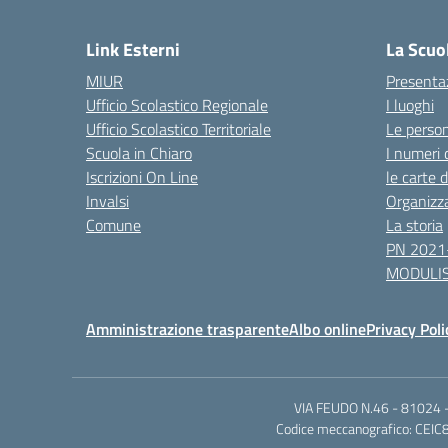
— 
Link Esterni
La Scuo
MIUR
Presenta
Ufficio Scolastico Regionale
I luoghi
Ufficio Scolastico Territoriale
Le perso
Scuola in Chiaro
I numeri 
Iscrizioni On Line
le carte 
Invalsi
Organizz
Comune
La storia
PN 2021
MODULIS
Amministrazione trasparente
Albo online
Privacy Poli
VIA FEUDO N.46 - 81024 - 
Codice meccanografico: CEIC8