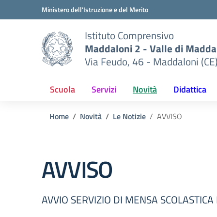
Vai ai contenuti
Vai al menu di navigazione
Vai al footer
Ministero dell'Istruzione e del Merito
Istituto Comprensivo
Maddaloni 2 - Valle di Maddal
Via Feudo, 46 - Maddaloni (CE
Scuola
Servizi
Novità
Didattica
Home
Novità
Le Notizie
AVVISO
AVVISO
AVVIO SERVIZIO DI MENSA SCOLASTICA 