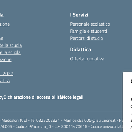
Visita la pagina iniziale della scuola
la
I Servizi
zione
Personale scolastico
Famiglie e studenti
ne
Percorsi di studio
della scuola
Didattica
della scuola
Offerta formativa
azione
- 2027
TICA
cy
Dichiarazione di accessibilità
Note legali
Maddaloni (CE) - Tel 0823202821 - Mail: ceic8al005@istruzione.it - PEC: ce
AL005 - Codice iPA:icmvm_0 - C.F. 80011470616 - Codice univoco fatturazi