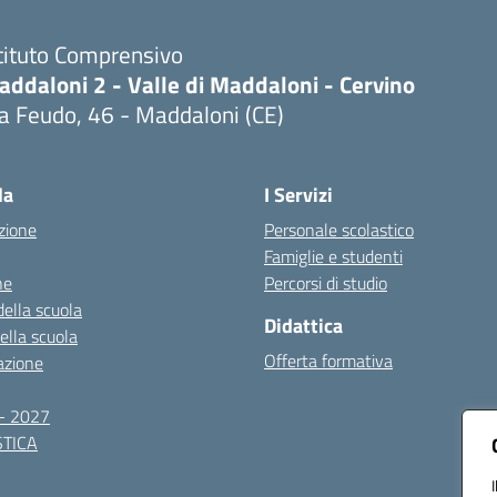
tituto Comprensivo
ddaloni 2 - Valle di Maddaloni - Cervino
a Feudo, 46 - Maddaloni (CE)
Visita la pagina iniziale della scuola
la
I Servizi
zione
Personale scolastico
Famiglie e studenti
ne
Percorsi di studio
della scuola
Didattica
della scuola
Offerta formativa
azione
- 2027
TICA