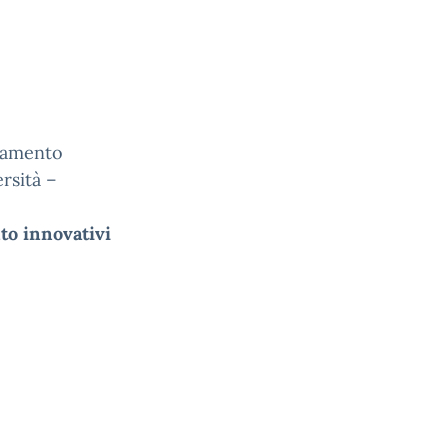
iamento
ersità –
to innovativi