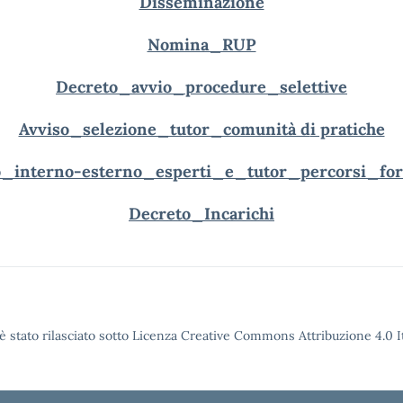
Disseminazione
Nomina_RUP
Decreto_avvio_procedure_selettive
Avviso_selezione_tutor_comunità d
i pratiche
o_interno-esterno_esperti_e_tutor_percorsi_for
Decreto_Incarichi
è stato rilasciato sotto Licenza Creative Commons Attribuzione 4.0 It