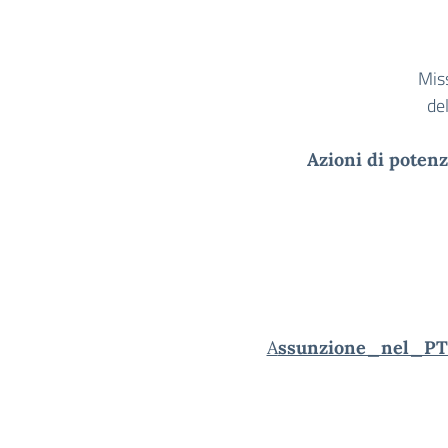
Mis
del
Azioni di poten
A
ssunzione_nel_PT