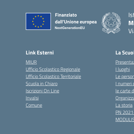
Is
Ma
Vi
— 
Link Esterni
La Scuo
MIUR
Presenta
Ufficio Scolastico Regionale
I luoghi
Ufficio Scolastico Territoriale
Le perso
Scuola in Chiaro
I numeri 
Iscrizioni On Line
le carte 
Invalsi
Organizz
Comune
La storia
PN 2021
MODULIS