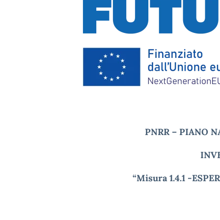
PNRR – PIANO N
INV
“Misura 1.4.1 -ESP