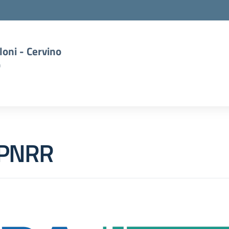
oni - Cervino
)
 PNRR