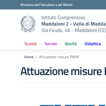
Vai ai contenuti
Vai al menu di navigazione
Vai al footer
Ministero dell'Istruzione e del Merito
Istituto Comprensivo
Maddaloni 2 - Valle di Maddal
Via Feudo, 46 - Maddaloni (CE
Scuola
Servizi
Novità
Didattica
Home
Attuazione misure PNRR
Attuazione misure