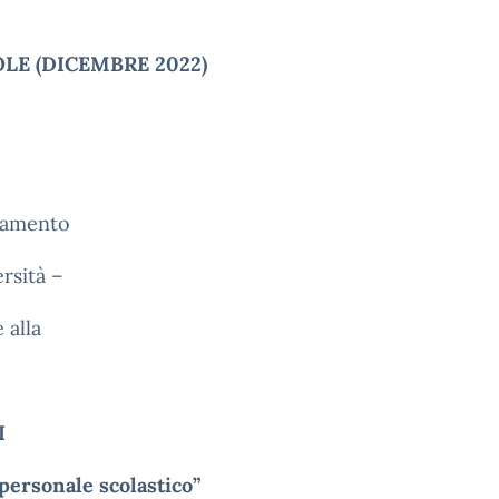
OLE (DICEMBRE 2022)
iamento
ersità –
 alla
I
 personale scolastico”