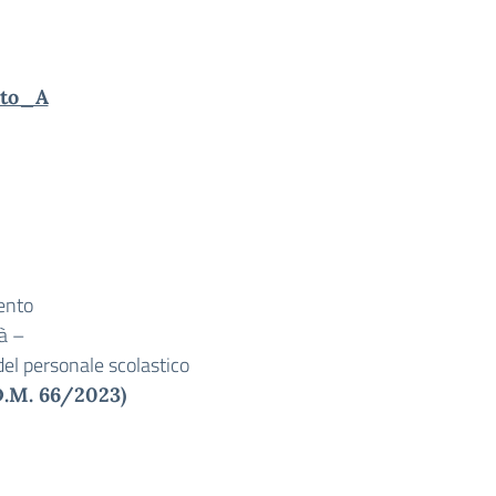
nto_A
ento
tà –
del personale scolastico
(D.M. 66/2023)