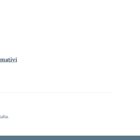
mativi
alia.