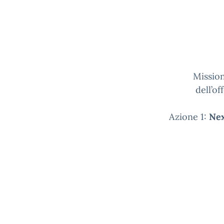
Missio
dell’of
Azione 1:
Nex